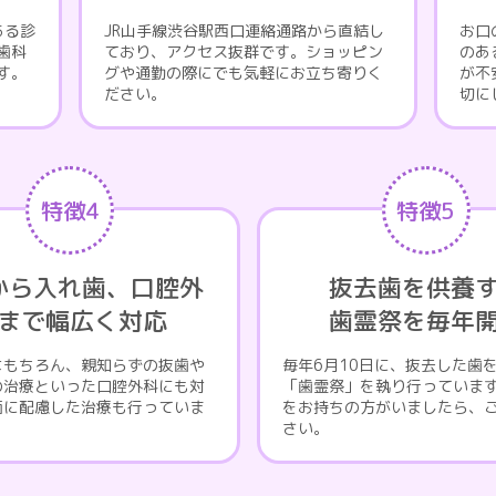
ある診
JR山手線渋谷駅西口連絡通路から直結し
お口
歯科
ており、アクセス抜群です。ショッピン
のあ
す。
グや通勤の際にでも気軽にお立ち寄りく
が不
ださい。
切に
特徴4
特徴5
から入れ歯、口腔外
抜去歯を供養
まで幅広く対応
歯霊祭を毎年
はもちろん、親知らずの抜歯や
毎年6月10日に、抜去した歯
の治療といった口腔外科にも対
「歯霊祭」を執り行っていま
面に配慮した治療も行っていま
をお持ちの方がいましたら、
さい。