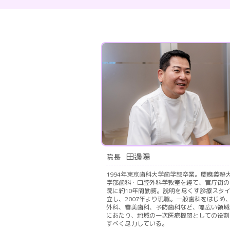
田邊陽
院長
1994年東京歯科大学歯学部卒業。慶應義塾
学部歯科・口腔外科学教室を経て、官庁街の
院に約10年間勤務。説明を尽くす診療スタ
立し、2007年より現職。一般歯科をはじめ
外科、審美歯科、予防歯科など、幅広い領域
にあたり、地域の一次医療機関としての役割
すべく尽力している。